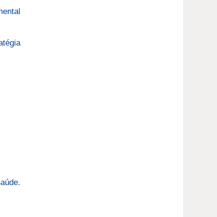
mental
tégia
aúde.