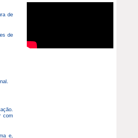
ura de
tes de
nal.
zação.
ar com
ima e,