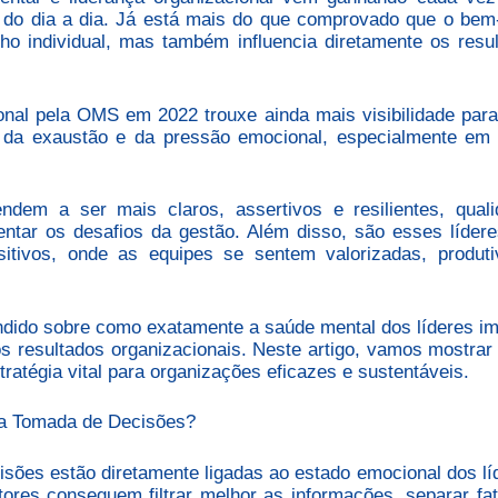
a do dia a dia. Já está mais do que comprovado que o bem
o individual, mas também influencia diretamente os resu
nal pela OMS em 2022 trouxe ainda mais visibilidade par
e, da exaustão e da pressão emocional, especialmente e
ndem a ser mais claros, assertivos e resilientes, qual
entar os desafios da gestão. Além disso, são esses líder
itivos, onde as equipes se sentem valorizadas, produt
endido sobre como exatamente a saúde mental dos líderes i
s resultados organizacionais. Neste artigo, vamos mostra
ratégia vital para organizações eficazes e sustentáveis.
 a Tomada de Decisões?
isões estão diretamente ligadas ao estado emocional dos lí
ores conseguem filtrar melhor as informações, separar fa