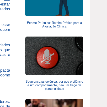
-estar
ltados
Exame Psíquico: Roteiro Prático para a
a esse
Avaliação Clínica
m quem
idades
es que
ivas e
mpacta
r como
Segurança psicológica: por que o silêncio
é um comportamento, não um traço de
personalidade
deres.
tos de