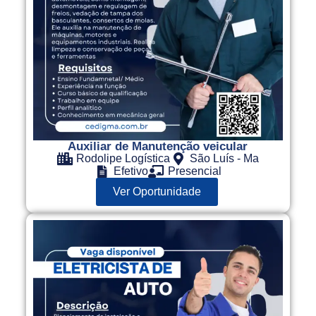
Auxiliar de Manutenção veicular
Rodolipe Logística
São Luís - Ma
Efetivo
Presencial
Ver Oportunidade