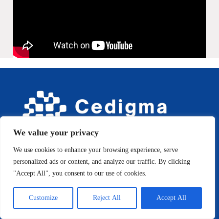
We value your privacy
We use cookies to enhance your browsing experience, serve
Instituição especializada em Psicologia e Análise do
personalized ads or content, and analyze our traffic. By clicking
Comportamento, comprometida com a excelência no
cuidado da saúde mental.
"Accept All", you consent to our use of cookies.
Endereço: Av. Colares Moreira. 2 Ed. Planta Tower
Customize
Reject All
Accept All
Endereço: Av. Guajajaras, Sala 11, São Cristovão
Contato: (98) 98801-9798