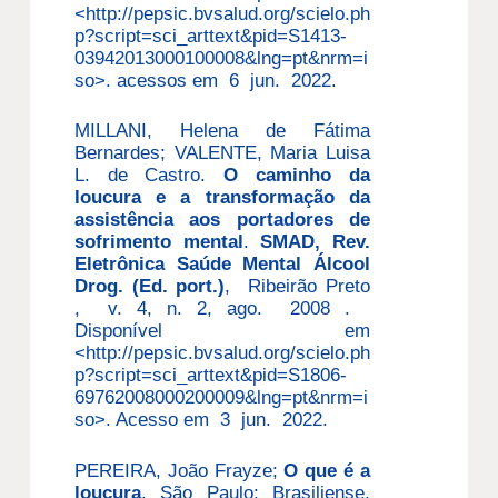
<http://pepsic.bvsalud.org/scielo.ph
p?script=sci_arttext&pid=S1413-
03942013000100008&lng=pt&nrm=i
so>. acessos em 6 jun. 2022.
MILLANI, Helena de Fátima
Bernardes; VALENTE, Maria Luisa
L. de Castro.
O caminho da
loucura e a transformação da
assistência aos portadores de
sofrimento mental
.
SMAD, Rev.
Eletrônica Saúde Mental Álcool
Drog. (Ed. port.)
, Ribeirão Preto
, v. 4, n. 2, ago. 2008 .
Disponível em
<http://pepsic.bvsalud.org/scielo.ph
p?script=sci_arttext&pid=S1806-
69762008000200009&lng=pt&nrm=i
so>. Acesso em 3 jun. 2022.
PEREIRA, João Frayze;
O que é a
loucura
. São Paulo: Brasiliense,