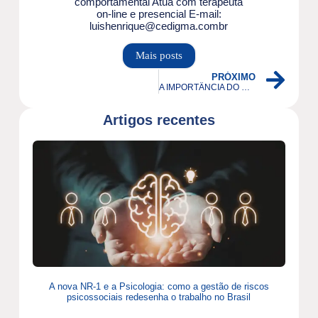
comportamental Atua com terapeuta
on-line e presencial E-mail:
luishenrique@cedigma.combr
Mais posts
PRÓXIMO
A IMPORTÂNCIA DO DESENVOLVIMENTO DE UM PLANO NOS CUIDADOS COM A SAÚDE MENTAL
Artigos recentes
A nova NR-1 e a Psicologia: como a gestão de riscos
psicossociais redesenha o trabalho no Brasil