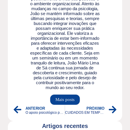
o ambiente organizacional. Atento às
mudanças no campo da psicologia,
João se mantém informado sobre as
últimas pesquisas e teorias, sempre
buscando integrar inovações que
possam enriquecer sua prática
organizacional. Ele valoriza a
importância de estar bem-informado
para oferecer intervenções eficazes
e adaptadas às necessidades
específicas de cada cliente. Seja em
um seminário ou em um momento
tranquilo de leitura, João Mário Lima
de Sá continua sua jornada de
descoberta e crescimento, guiado
pela curiosidade e pelo desejo de
contribuir positivamente para o
mundo ao seu redor.
Mais posts
ANTERIOR
PRÓXIMO
O apoio psicológico para pacientes durante o Outubro Rosa: melhorando o bem-estar emocional e as estratégias de enfrentamento na conscientização e no tratamento do câncer de mama.
CUIDADOS EM TEMPOS DE HOME OFFICE
Artigos recentes