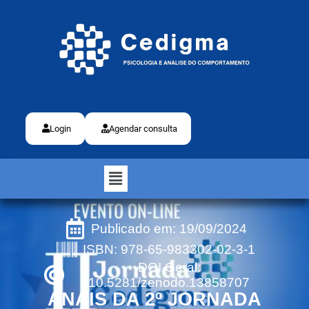
Login
Agendar consulta
Publicado em: 19/09/2024
ISBN: 978-65-983302-02-3-1
DOI Geral:
10.5281/zenodo.13858707
ANAIS DA 2º JORNADA