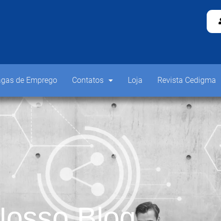
gas de Emprego
Contatos
Loja
Revista Cedigma
osso Blog