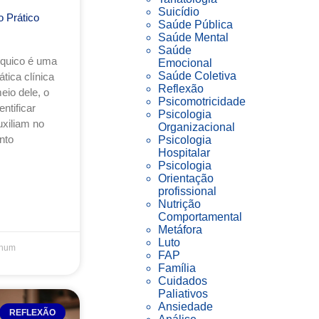
Suicídio
 Prático
Saúde Pública
Saúde Mental
Saúde
íquico é uma
Emocional
Saúde Coletiva
tica clínica
Reflexão
io dele, o
Psicomotricidade
ntificar
Psicologia
uxiliam no
Organizacional
nto
Psicologia
Hospitalar
Psicologia
Orientação
profissional
Nutrição
Comportamental
Metáfora
Luto
hum
FAP
Família
Cuidados
Paliativos
Ansiedade
REFLEXÃO