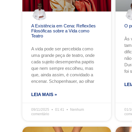
A Existência em Cena: Reflexões
O p
Filosóficas sobre a Vida como
Teatro
Às 
tam
A vida pode ser percebida como
dif
uma grande peça de teatro, onde
não
cada sujeito desempenha papéis
Dur
que nem sempre escolheu, mas
foi 
que, ainda assim, é convidado a
encenar. Schopenhauer, ao olhar
LEI
LEIA MAIS »
09/11/2025
01:41
Nenhum
01/1
comentário
come