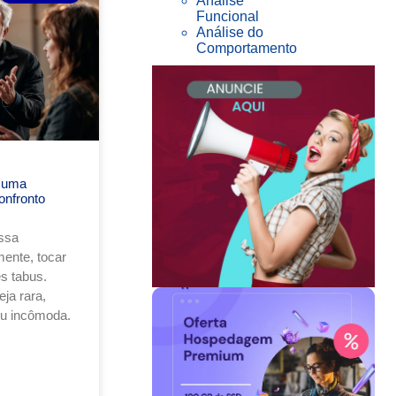
Análise
Funcional
Análise do
Comportamento
 uma
onfronto
ssa
ente, tocar
s tabus.
ja rara,
ou incômoda.