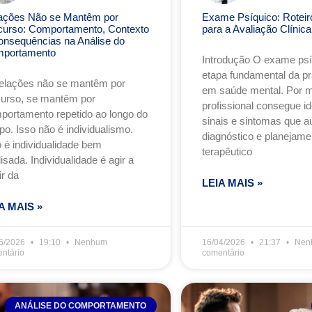
ações Não se Mantêm por
Exame Psíquico: Roteiro
curso: Comportamento, Contexto
para a Avaliação Clínica
onsequências na Análise do
portamento
Introdução O exame ps
etapa fundamental da prá
relações não se mantêm por
em saúde mental. Por me
curso, se mantêm por
profissional consegue ide
portamento repetido ao longo do
sinais e sintomas que a
po. Isso não é individualismo.
diagnóstico e planejame
o é individualidade bem
terapêutico
isada. Individualidade é agir a
ir da
LEIA MAIS »
A MAIS »
5/2026
19:10
Nenhum
16/04/2026
21:37
Nen
ntário
comentário
ANÁLISE DO COMPORTAMENTO