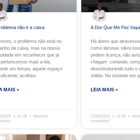
roblema não é a caixa
A Dor Que Me Fez Inqu
vezes, o problema não está no
Há dores que atravess
anho da caixa, mas na nossa
como lâminas silenciosa
iculdade em reconhecer que já
pedem licença, não avi
 pertencemos mais a ela.
chegam cortando, romp
ante um tempo, aquele espaço
desestruturando tudo o 
suficiente, acolheu
sólido. No instante em q
A MAIS »
LEIA MAIS »
0/2025
01:46
Nenhum
12/09/2025
14:20
Nen
ntário
comentário