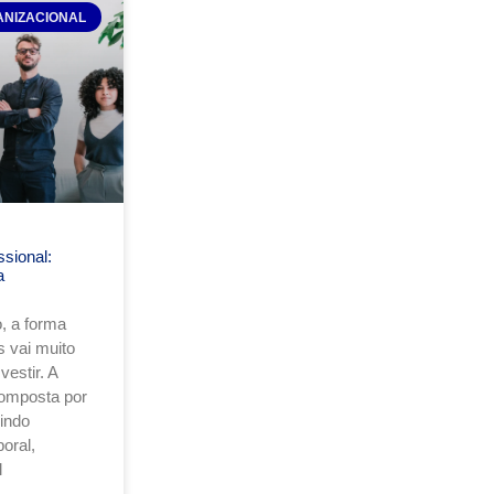
ANIZACIONAL
sional:
a
, a forma
 vai muito
estir. A
composta por
uindo
oral,
l