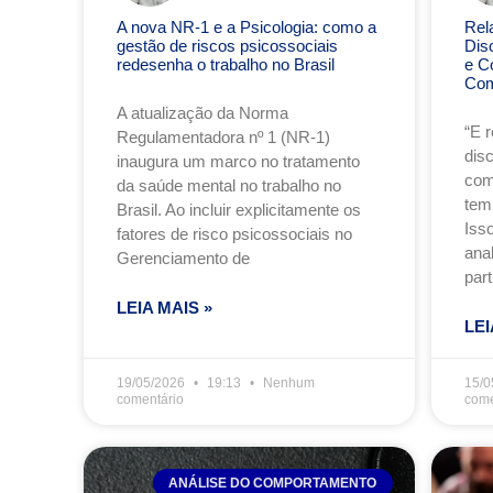
A nova NR-1 e a Psicologia: como a
Rel
gestão de riscos psicossociais
Dis
redesenha o trabalho no Brasil
e C
Com
A atualização da Norma
“E 
Regulamentadora nº 1 (NR-1)
dis
inaugura um marco no tratamento
com
da saúde mental no trabalho no
tem
Brasil. Ao incluir explicitamente os
Iss
fatores de risco psicossociais no
anal
Gerenciamento de
part
LEIA MAIS »
LEI
19/05/2026
19:13
Nenhum
15/0
comentário
come
ANÁLISE DO COMPORTAMENTO