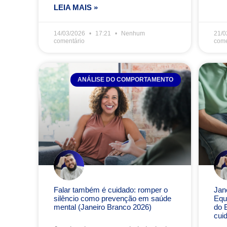
LEIA MAIS »
14/03/2026
17:21
Nenhum
21/0
comentário
come
ANÁLISE DO COMPORTAMENTO
Falar também é cuidado: romper o
Jan
silêncio como prevenção em saúde
Equi
mental (Janeiro Branco 2026)
do 
cui