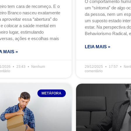
O comportamento huma
eiro tem cara de recomeço. E o
um “sintoma” de algo oc
eiro Branco nasceu exatamente
da pessoa, nem um espel
 aproveitar essa “abertura” do
um suposto estado inte
 e colocar a saúde mental em
estar. Na perspectiva d
eiro lugar, estimulando
Behaviorismo Radical, e
versas, ações e escolhas mais
LEIA MAIS »
A MAIS »
1/2026
23:43
Nenhum
29/12/2025
17:57
Nen
ntário
comentário
METÁFORA