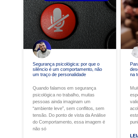
Segurança psicológica: por que o
Par
silêncio é um comportamento, não
des
um traço de personalidade
na t
Quando falamos em segurança
Mui
psicológica no trabalho, muitas
esp
pessoas ainda imaginam um
val
“ambiente leve”, sem conflitos, sem
acol
tensão. Do ponto de vista da Análise
est
do Comportamento, essa imagem é
puni
não só
LEI