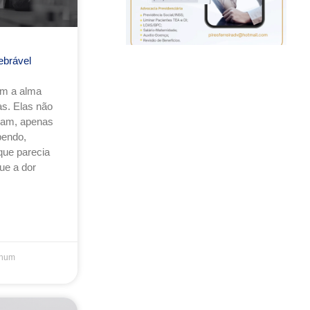
ebrável
am a alma
s. Elas não
sam, apenas
endo,
que parecia
ue a dor
hum