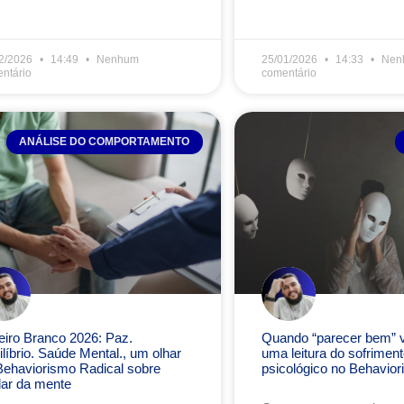
2/2026
14:49
Nenhum
25/01/2026
14:33
Nen
ntário
comentário
ANÁLISE DO COMPORTAMENTO
eiro Branco 2026: Paz.
Quando “parecer bem” vi
líbrio. Saúde Mental., um olhar
uma leitura do sofriment
Behaviorismo Radical sobre
psicológico no Behavior
dar da mente