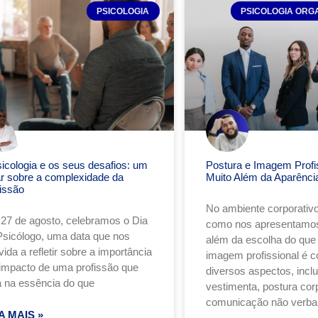
PSICOLOGIA
PSICOLOGIA ORG
sicologia e os seus desafios: um
Postura e Imagem Profis
ar sobre a complexidade da
Muito Além da Aparênci
fissão
No ambiente corporativo
27 de agosto, celebramos o Dia
como nos apresentamos
Psicólogo, uma data que nos
além da escolha do que v
ida a refletir sobre a importância
imagem profissional é 
 impacto de uma profissão que
diversos aspectos, incl
a na essência do que
vestimenta, postura corp
comunicação não verba
A MAIS »