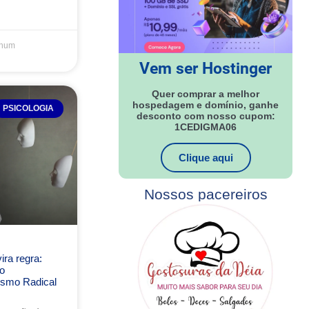
hum
Vem ser Hostinger
Quer comprar a melhor
hospedagem e domínio, ganhe
PSICOLOGIA
desconto com nosso cupom:
1CEDIGMA06
Clique aqui
Nossos pacereiros
ra regra:
o
ismo Radical