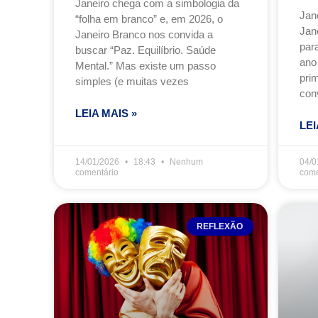
Janeiro chega com a simbologia da
Jan
“folha em branco” e, em 2026, o
Jan
Janeiro Branco nos convida a
para
buscar “Paz. Equilíbrio. Saúde
ano
Mental.” Mas existe um passo
prim
simples (e muitas vezes
con
LEIA MAIS »
LEI
14/01/2026
18:43
Nenhum
04/0
comentário
come
REFLEXÃO