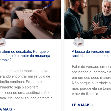
a além do desabafo: Por que o
A busca da verdade em
conforto é o motor da mudança
sociedade que teme o c
erapia?
Falar de verdade em no
tas pessoas buscam a terapia
sociedade é, paradoxalm
erando encontrar um refúgio de
em um dos seus maiore
idação contínua. Embora o
Não porque a verdade se
himento seja o solo fértil
mas porque ela se torn
abelecendo uma audiência não
À luz da filosofia
tiva ele, por si só, não garante a
LEIA MAIS »
A MAIS »