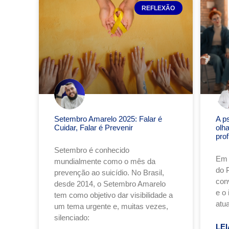
REFLEXÃO
Setembro Amarelo 2025: Falar é
A p
Cuidar, Falar é Prevenir
olh
pro
Setembro é conhecido
Em 
mundialmente como o mês da
do 
prevenção ao suicídio. No Brasil,
conv
desde 2014, o Setembro Amarelo
e o
tem como objetivo dar visibilidade a
atu
um tema urgente e, muitas vezes,
silenciado:
LEI