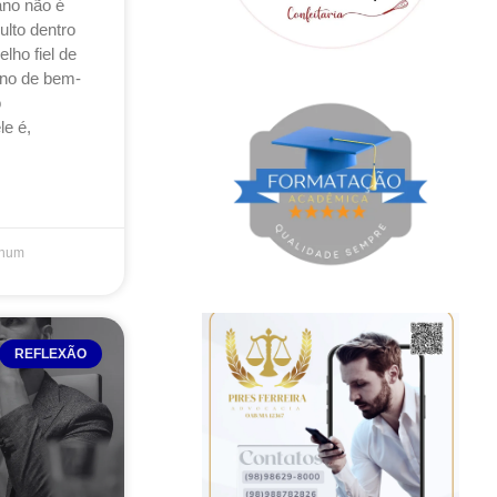
no não é
ulto dentro
ho fiel de
rno de bem-
o
le é,
hum
REFLEXÃO