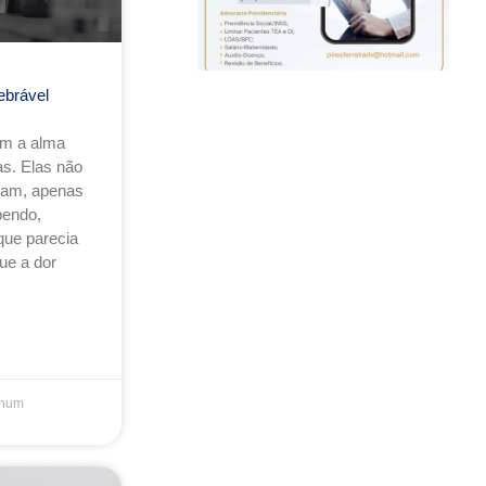
ebrável
am a alma
s. Elas não
sam, apenas
endo,
que parecia
ue a dor
hum