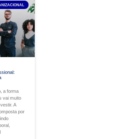
ANIZACIONAL
sional:
a
, a forma
 vai muito
estir. A
composta por
uindo
oral,
l