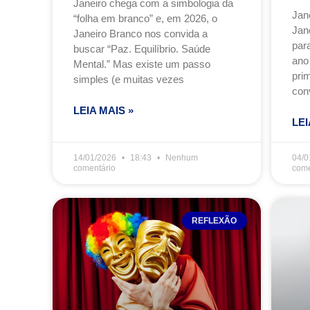
Janeiro chega com a simbologia da
Jan
“folha em branco” e, em 2026, o
Jan
Janeiro Branco nos convida a
para
buscar “Paz. Equilíbrio. Saúde
ano
Mental.” Mas existe um passo
prim
simples (e muitas vezes
con
LEIA MAIS »
LEI
14/01/2026
18:43
Nenhum
04/0
comentário
come
REFLEXÃO