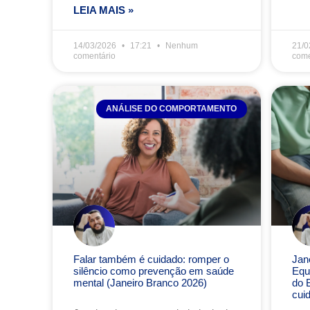
LEIA MAIS »
14/03/2026
17:21
Nenhum
21/0
comentário
come
ANÁLISE DO COMPORTAMENTO
Falar também é cuidado: romper o
Jan
silêncio como prevenção em saúde
Equi
mental (Janeiro Branco 2026)
do 
cui