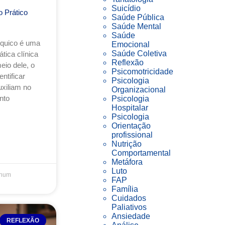
Suicídio
 Prático
Saúde Pública
Saúde Mental
Saúde
íquico é uma
Emocional
Saúde Coletiva
tica clínica
Reflexão
io dele, o
Psicomotricidade
ntificar
Psicologia
uxiliam no
Organizacional
nto
Psicologia
Hospitalar
Psicologia
Orientação
profissional
Nutrição
Comportamental
Metáfora
Luto
hum
FAP
Família
Cuidados
Paliativos
Ansiedade
REFLEXÃO