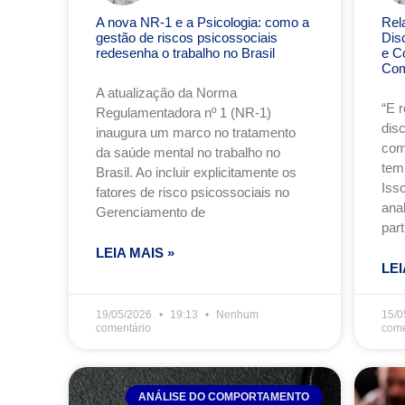
A nova NR-1 e a Psicologia: como a
Rel
gestão de riscos psicossociais
Dis
redesenha o trabalho no Brasil
e C
Com
A atualização da Norma
“E 
Regulamentadora nº 1 (NR-1)
dis
inaugura um marco no tratamento
com
da saúde mental no trabalho no
tem
Brasil. Ao incluir explicitamente os
Iss
fatores de risco psicossociais no
anal
Gerenciamento de
part
LEIA MAIS »
LEI
19/05/2026
19:13
Nenhum
15/0
comentário
come
ANÁLISE DO COMPORTAMENTO