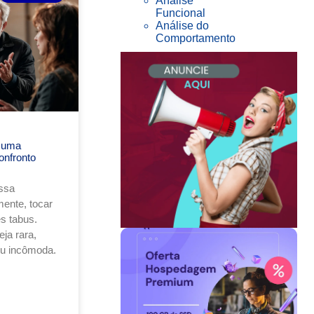
Análise
Funcional
Análise do
Comportamento
 uma
onfronto
ssa
ente, tocar
s tabus.
ja rara,
ou incômoda.