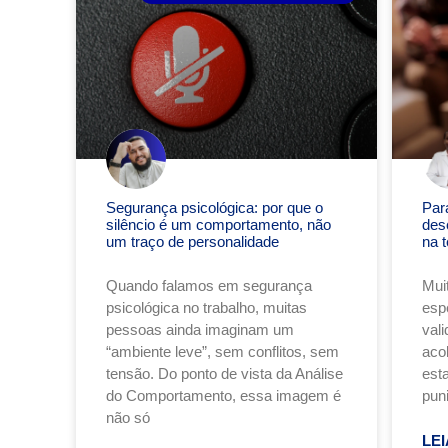
Segurança psicológica: por que o
Par
silêncio é um comportamento, não
des
um traço de personalidade
na t
Quando falamos em segurança
Mui
psicológica no trabalho, muitas
esp
pessoas ainda imaginam um
val
“ambiente leve”, sem conflitos, sem
acol
tensão. Do ponto de vista da Análise
est
do Comportamento, essa imagem é
puni
não só
LEI