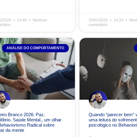
2/2026
14:49
Nenhum
25/01/2026
14:33
Nen
ntário
comentário
ANÁLISE DO COMPORTAMENTO
eiro Branco 2026: Paz.
Quando “parecer bem” vi
líbrio. Saúde Mental., um olhar
uma leitura do sofriment
Behaviorismo Radical sobre
psicológico no Behavior
dar da mente