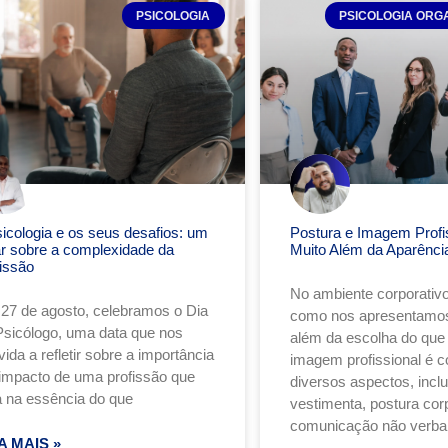
PSICOLOGIA
PSICOLOGIA ORG
sicologia e os seus desafios: um
Postura e Imagem Profis
ar sobre a complexidade da
Muito Além da Aparênci
fissão
No ambiente corporativo
27 de agosto, celebramos o Dia
como nos apresentamos
Psicólogo, uma data que nos
além da escolha do que v
ida a refletir sobre a importância
imagem profissional é 
 impacto de uma profissão que
diversos aspectos, incl
a na essência do que
vestimenta, postura corp
comunicação não verba
A MAIS »