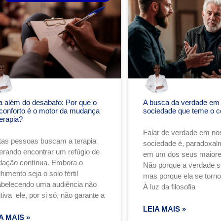
a além do desabafo: Por que o
A busca da verdade em
conforto é o motor da mudança
sociedade que teme o c
erapia?
Falar de verdade em no
tas pessoas buscam a terapia
sociedade é, paradoxalm
erando encontrar um refúgio de
em um dos seus maiore
idação contínua. Embora o
Não porque a verdade se
himento seja o solo fértil
mas porque ela se torn
abelecendo uma audiência não
À luz da filosofia
tiva ele, por si só, não garante a
LEIA MAIS »
A MAIS »