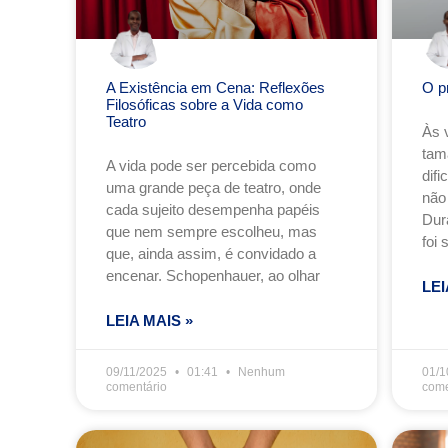
A Existência em Cena: Reflexões
O p
Filosóficas sobre a Vida como
Teatro
Às 
tam
A vida pode ser percebida como
dif
uma grande peça de teatro, onde
não
cada sujeito desempenha papéis
Dur
que nem sempre escolheu, mas
foi 
que, ainda assim, é convidado a
encenar. Schopenhauer, ao olhar
LEI
LEIA MAIS »
09/11/2025
01:41
Nenhum
01/1
comentário
come