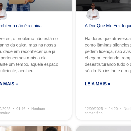
roblema não é a caixa
A Dor Que Me Fez Inqu
vezes, o problema não está no
Há dores que atravess
anho da caixa, mas na nossa
como lâminas silenciosa
iculdade em reconhecer que já
pedem licença, não avi
 pertencemos mais a ela.
chegam cortando, romp
ante um tempo, aquele espaço
desestruturando tudo o 
suficiente, acolheu
sólido. No instante em q
A MAIS »
LEIA MAIS »
0/2025
01:46
Nenhum
12/09/2025
14:20
Nen
ntário
comentário