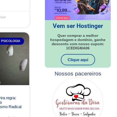
hum
Vem ser Hostinger
Quer comprar a melhor
hospedagem e domínio, ganhe
PSICOLOGIA
desconto com nosso cupom:
1CEDIGMA06
Clique aqui
Nossos pacereiros
ra regra:
o
ismo Radical