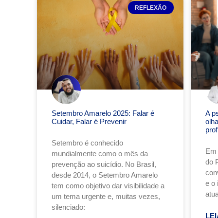
REFLEXÃO
Setembro Amarelo 2025: Falar é
A p
Cuidar, Falar é Prevenir
olh
pro
Setembro é conhecido
Em 
mundialmente como o mês da
do 
prevenção ao suicídio. No Brasil,
conv
desde 2014, o Setembro Amarelo
e o
tem como objetivo dar visibilidade a
atu
um tema urgente e, muitas vezes,
silenciado:
LEI