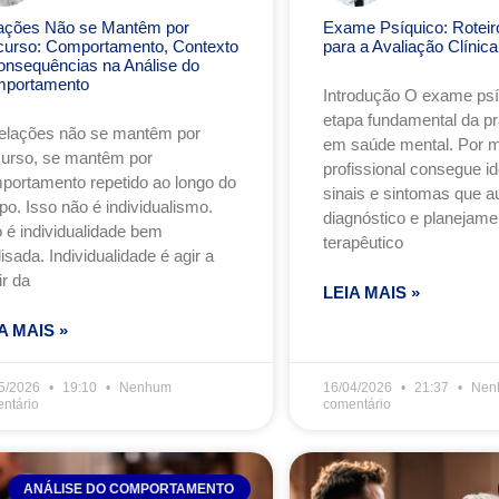
ações Não se Mantêm por
Exame Psíquico: Roteiro
curso: Comportamento, Contexto
para a Avaliação Clínica
onsequências na Análise do
portamento
Introdução O exame ps
etapa fundamental da prá
relações não se mantêm por
em saúde mental. Por me
curso, se mantêm por
profissional consegue ide
portamento repetido ao longo do
sinais e sintomas que a
po. Isso não é individualismo.
diagnóstico e planejame
o é individualidade bem
terapêutico
isada. Individualidade é agir a
ir da
LEIA MAIS »
A MAIS »
5/2026
19:10
Nenhum
16/04/2026
21:37
Nen
ntário
comentário
ANÁLISE DO COMPORTAMENTO