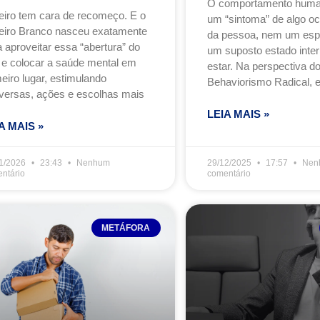
O comportamento huma
eiro tem cara de recomeço. E o
um “sintoma” de algo oc
eiro Branco nasceu exatamente
da pessoa, nem um espel
 aproveitar essa “abertura” do
um suposto estado inte
 e colocar a saúde mental em
estar. Na perspectiva d
eiro lugar, estimulando
Behaviorismo Radical, e
versas, ações e escolhas mais
LEIA MAIS »
A MAIS »
1/2026
23:43
Nenhum
29/12/2025
17:57
Nen
ntário
comentário
METÁFORA