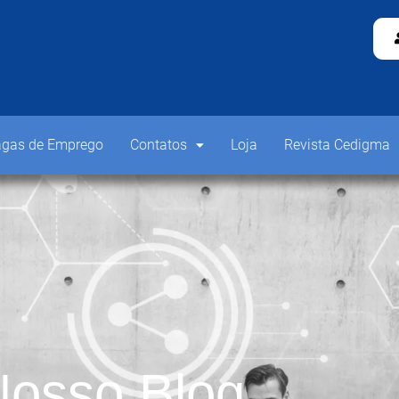
gas de Emprego
Contatos
Loja
Revista Cedigma
osso Blog