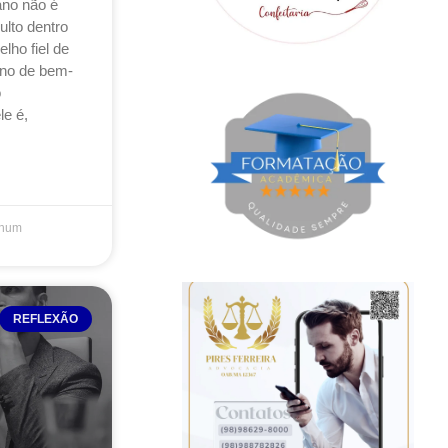
no não é
ulto dentro
ho fiel de
rno de bem-
o
le é,
hum
REFLEXÃO