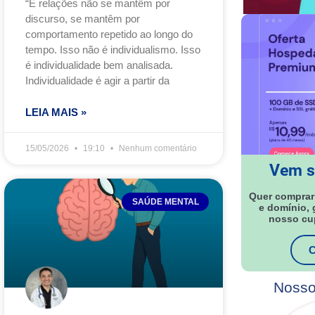
“E relações não se mantêm por
discurso, se mantêm por
comportamento repetido ao longo do
tempo. Isso não é individualismo. Isso
é individualidade bem analisada.
Individualidade é agir a partir da
LEIA MAIS »
15/05/2026
19:10
Nenhum comentário
Vem s
Quer comprar
SAÚDE MENTAL
e domínio,
nosso c
C
Nosso