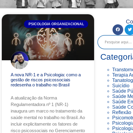
Co
PSICOLOGIA ORGANIZACIONAL
Categori
Transtorn
A nova NR-1 e a Psicologia: como a
Terapia A
gestão de riscos psicossociais
Tanatolog
redesenha o trabalho no Brasil
Suicídio
Saúde Pú
Saúde Me
A atualização da Norma
Saúde Em
Regulamentadora nº 1 (NR-1)
Saúde Co
inaugura um marco no tratamento da
Reflexão
saúde mental no trabalho no Brasil. Ao
Psicomotr
Psicologi
incluir explicitamente os fatores de
Psicologi
risco psicossociais no Gerenciamento