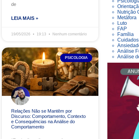
Psicologi
de
Orientaçã
Nutrição
Metáfora
LEIA MAIS »
Luto
FAP
Família
19/05/2026
19:13
Nenhum comentário
Cuidados 
Ansiedad
Análise F
Análise 
PSICOLOGIA
Relações Não se Mantêm por
Discurso: Comportamento, Contexto
e Consequências na Análise do
Comportamento