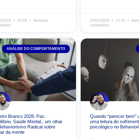
2/2026
14:49
Nenhum
25/01/2026
14:33
Nen
ntário
comentário
ANÁLISE DO COMPORTAMENTO
eiro Branco 2026: Paz.
Quando “parecer bem” vi
líbrio. Saúde Mental., um olhar
uma leitura do sofriment
Behaviorismo Radical sobre
psicológico no Behavior
dar da mente