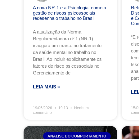
A nova NR-1 e a Psicologia: como a
Rel
gestão de riscos psicossociais
Dis
redesenha o trabalho no Brasil
e C
Com
A atualização da Norma
“E 
Regulamentadora nº 1 (NR-1)
dis
inaugura um marco no tratamento
com
da saúde mental no trabalho no
tem
Brasil. Ao incluir explicitamente os
Iss
fatores de risco psicossociais no
anal
Gerenciamento de
part
LEIA MAIS »
LEI
19/05/2026
19:13
Nenhum
15/0
comentário
come
ANÁLISE DO COMPORTAMENTO