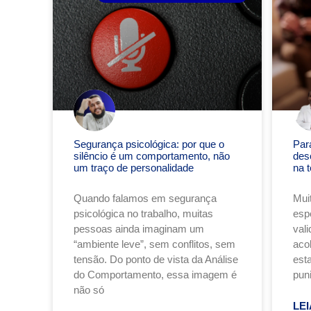
Segurança psicológica: por que o
Par
silêncio é um comportamento, não
des
um traço de personalidade
na t
Quando falamos em segurança
Mui
psicológica no trabalho, muitas
esp
pessoas ainda imaginam um
val
“ambiente leve”, sem conflitos, sem
acol
tensão. Do ponto de vista da Análise
est
do Comportamento, essa imagem é
puni
não só
LEI