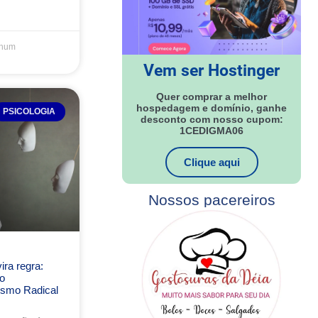
hum
Vem ser Hostinger
Quer comprar a melhor
hospedagem e domínio, ganhe
PSICOLOGIA
desconto com nosso cupom:
1CEDIGMA06
Clique aqui
Nossos pacereiros
ra regra:
o
ismo Radical