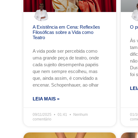
A Existência em Cena: Reflexões
O p
Filosóficas sobre a Vida como
Teatro
Às 
tam
A vida pode ser percebida como
dif
uma grande peça de teatro, onde
não
cada sujeito desempenha papéis
Dur
que nem sempre escolheu, mas
foi 
que, ainda assim, é convidado a
encenar. Schopenhauer, ao olhar
LEI
LEIA MAIS »
09/11/2025
01:41
Nenhum
01/1
comentário
come