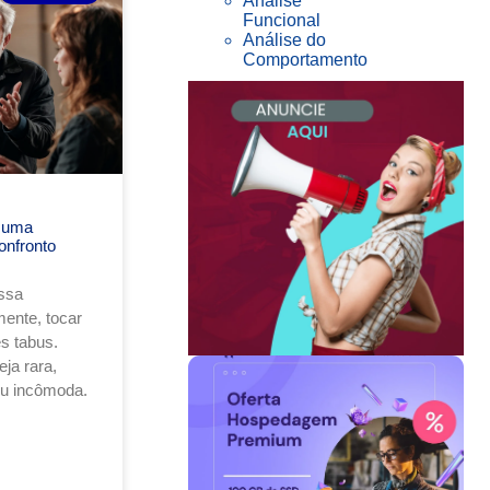
Análise
Funcional
Análise do
Comportamento
 uma
onfronto
ssa
ente, tocar
s tabus.
ja rara,
ou incômoda.