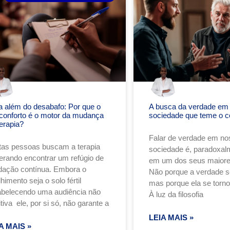
a além do desabafo: Por que o
A busca da verdade em
conforto é o motor da mudança
sociedade que teme o c
erapia?
Falar de verdade em no
tas pessoas buscam a terapia
sociedade é, paradoxalm
erando encontrar um refúgio de
em um dos seus maiore
idação contínua. Embora o
Não porque a verdade se
himento seja o solo fértil
mas porque ela se torn
abelecendo uma audiência não
À luz da filosofia
tiva ele, por si só, não garante a
LEIA MAIS »
A MAIS »