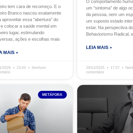
O comportamento huma
eiro tem cara de recomeço. E o
um “sintoma” de algo oc
eiro Branco nasceu exatamente
da pessoa, nem um espel
 aproveitar essa “abertura” do
um suposto estado inte
 e colocar a saúde mental em
estar. Na perspectiva d
eiro lugar, estimulando
Behaviorismo Radical, e
versas, ações e escolhas mais
LEIA MAIS »
A MAIS »
1/2026
23:43
Nenhum
29/12/2025
17:57
Nen
ntário
comentário
METÁFORA