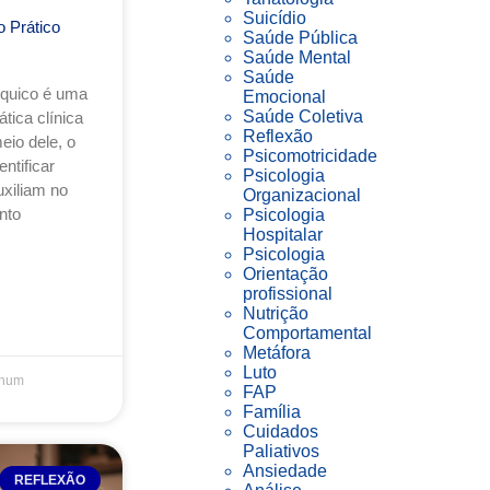
Suicídio
 Prático
Saúde Pública
Saúde Mental
Saúde
íquico é uma
Emocional
Saúde Coletiva
tica clínica
Reflexão
io dele, o
Psicomotricidade
ntificar
Psicologia
uxiliam no
Organizacional
nto
Psicologia
Hospitalar
Psicologia
Orientação
profissional
Nutrição
Comportamental
Metáfora
Luto
hum
FAP
Família
Cuidados
Paliativos
Ansiedade
REFLEXÃO