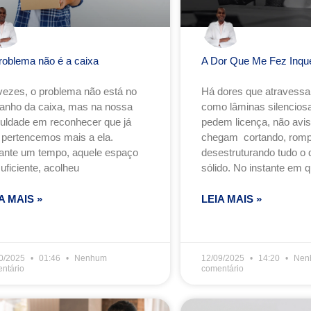
roblema não é a caixa
A Dor Que Me Fez Inqu
vezes, o problema não está no
Há dores que atravess
anho da caixa, mas na nossa
como lâminas silenciosa
iculdade em reconhecer que já
pedem licença, não avi
 pertencemos mais a ela.
chegam cortando, romp
ante um tempo, aquele espaço
desestruturando tudo o 
suficiente, acolheu
sólido. No instante em q
A MAIS »
LEIA MAIS »
0/2025
01:46
Nenhum
12/09/2025
14:20
Nen
ntário
comentário