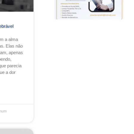
ebrável
am a alma
s. Elas não
sam, apenas
endo,
que parecia
ue a dor
hum