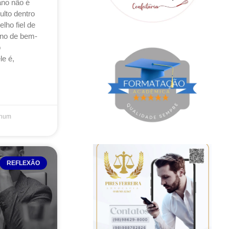
no não é
ulto dentro
ho fiel de
rno de bem-
o
le é,
hum
REFLEXÃO