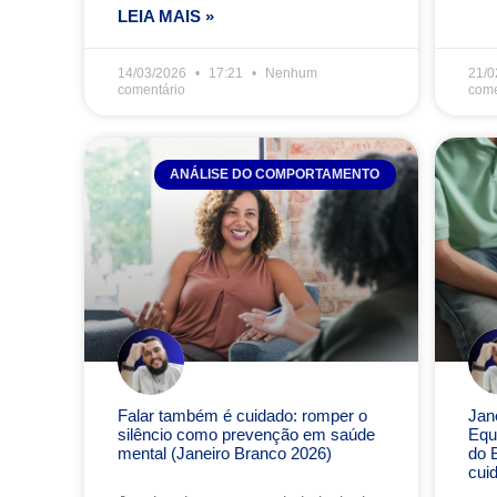
LEIA MAIS »
14/03/2026
17:21
Nenhum
21/0
comentário
come
ANÁLISE DO COMPORTAMENTO
Falar também é cuidado: romper o
Jan
silêncio como prevenção em saúde
Equi
mental (Janeiro Branco 2026)
do 
cui