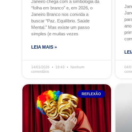
Janeiro chega com a simbologia da
Jan
“folha em branco” e, em 2026, o
Jan
Janeiro Branco nos convida a
para
buscar “Paz. Equilíbrio. Saúde
ano
Mental.” Mas existe um passo
prim
simples (e muitas vezes
con
LEIA MAIS »
LEI
14/01/2026
18:43
Nenhum
04/0
comentário
come
REFLEXÃO