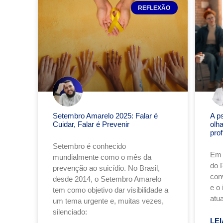
REFLEXÃO
Setembro Amarelo 2025: Falar é
A p
Cuidar, Falar é Prevenir
olh
pro
Setembro é conhecido
Em 
mundialmente como o mês da
do 
prevenção ao suicídio. No Brasil,
conv
desde 2014, o Setembro Amarelo
e o
tem como objetivo dar visibilidade a
atu
um tema urgente e, muitas vezes,
silenciado:
LEI