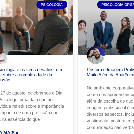
PSICOLOGIA
PSICOLOGIA ORG
sicologia e os seus desafios: um
Postura e Imagem Profis
ar sobre a complexidade da
Muito Além da Aparênci
fissão
No ambiente corporativo
27 de agosto, celebramos o Dia
como nos apresentamos
Psicólogo, uma data que nos
além da escolha do que v
ida a refletir sobre a importância
imagem profissional é 
 impacto de uma profissão que
diversos aspectos, incl
a na essência do que
vestimenta, postura corp
comunicação não verba
A MAIS »