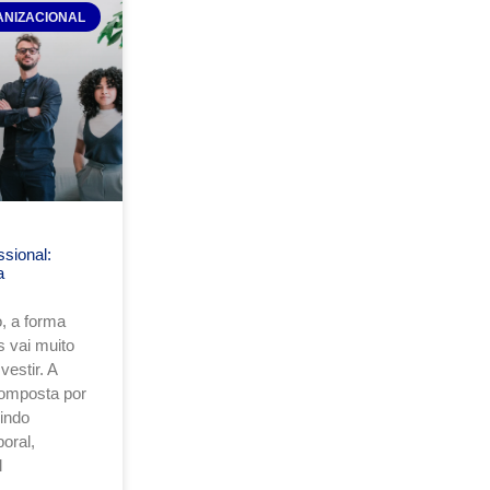
ANIZACIONAL
sional:
a
, a forma
 vai muito
estir. A
composta por
uindo
oral,
l