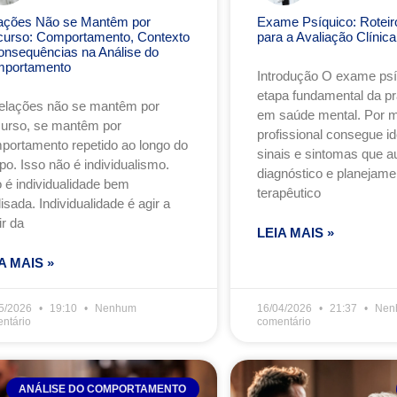
ações Não se Mantêm por
Exame Psíquico: Roteiro
curso: Comportamento, Contexto
para a Avaliação Clínica
onsequências na Análise do
portamento
Introdução O exame ps
etapa fundamental da prá
relações não se mantêm por
em saúde mental. Por me
curso, se mantêm por
profissional consegue ide
portamento repetido ao longo do
sinais e sintomas que a
po. Isso não é individualismo.
diagnóstico e planejame
o é individualidade bem
terapêutico
isada. Individualidade é agir a
ir da
LEIA MAIS »
A MAIS »
5/2026
19:10
Nenhum
16/04/2026
21:37
Nen
ntário
comentário
ANÁLISE DO COMPORTAMENTO