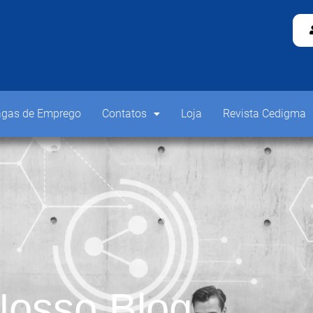
gas de Emprego
Contatos
Loja
Revista Cedigma
osso Blog