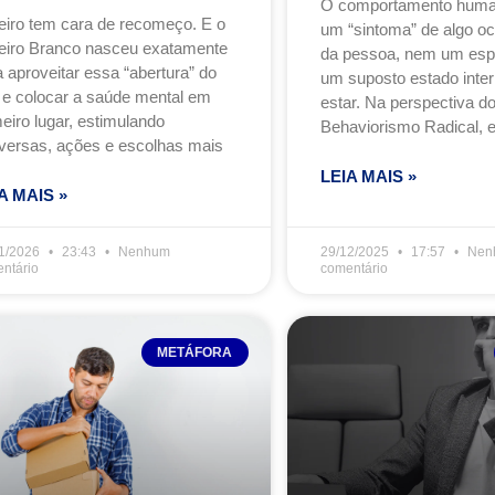
O comportamento huma
eiro tem cara de recomeço. E o
um “sintoma” de algo oc
eiro Branco nasceu exatamente
da pessoa, nem um espel
 aproveitar essa “abertura” do
um suposto estado inte
 e colocar a saúde mental em
estar. Na perspectiva d
eiro lugar, estimulando
Behaviorismo Radical, e
versas, ações e escolhas mais
LEIA MAIS »
A MAIS »
1/2026
23:43
Nenhum
29/12/2025
17:57
Nen
ntário
comentário
METÁFORA