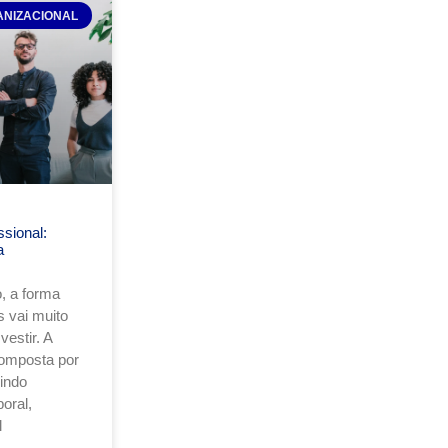
ANIZACIONAL
sional:
a
, a forma
 vai muito
estir. A
composta por
uindo
oral,
l