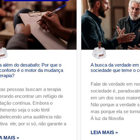
a além do desabafo: Por que o
A busca da verdade em
conforto é o motor da mudança
sociedade que teme o c
erapia?
Falar de verdade em no
tas pessoas buscam a terapia
sociedade é, paradoxalm
erando encontrar um refúgio de
em um dos seus maiore
idação contínua. Embora o
Não porque a verdade se
himento seja o solo fértil
mas porque ela se torn
abelecendo uma audiência não
À luz da filosofia
tiva ele, por si só, não garante a
LEIA MAIS »
A MAIS »