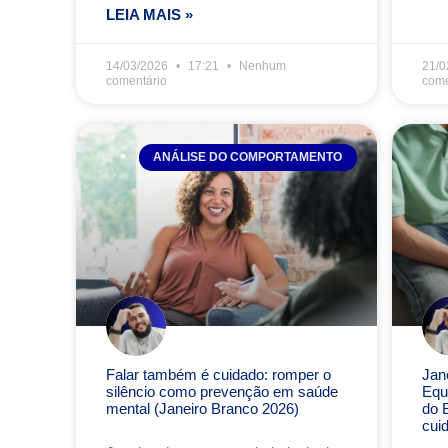
LEIA MAIS »
14/03/2026
17:21
Nenhum
21/0
comentário
come
ANÁLISE DO COMPORTAMENTO
Falar também é cuidado: romper o
Jan
silêncio como prevenção em saúde
Equi
mental (Janeiro Branco 2026)
do 
cui