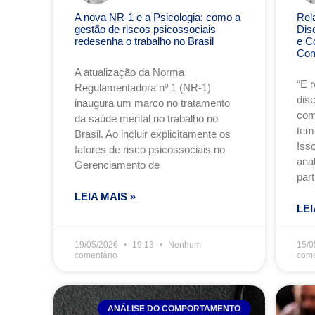
A nova NR-1 e a Psicologia: como a
Rel
gestão de riscos psicossociais
Dis
redesenha o trabalho no Brasil
e C
Com
A atualização da Norma
“E 
Regulamentadora nº 1 (NR-1)
dis
inaugura um marco no tratamento
com
da saúde mental no trabalho no
tem
Brasil. Ao incluir explicitamente os
Iss
fatores de risco psicossociais no
anal
Gerenciamento de
part
LEIA MAIS »
LEI
19/05/2026
19:13
Nenhum
15/0
comentário
come
ANÁLISE DO COMPORTAMENTO