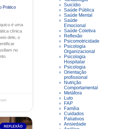
Suicídio
 Prático
Saúde Pública
Saúde Mental
Saúde
íquico é uma
Emocional
Saúde Coletiva
tica clínica
Reflexão
io dele, o
Psicomotricidade
ntificar
Psicologia
uxiliam no
Organizacional
nto
Psicologia
Hospitalar
Psicologia
Orientação
profissional
Nutrição
Comportamental
Metáfora
Luto
hum
FAP
Família
Cuidados
Paliativos
Ansiedade
REFLEXÃO