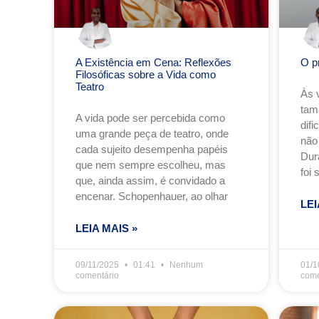
A Existência em Cena: Reflexões
O p
Filosóficas sobre a Vida como
Teatro
Às 
tam
A vida pode ser percebida como
dif
uma grande peça de teatro, onde
não
cada sujeito desempenha papéis
Dur
que nem sempre escolheu, mas
foi 
que, ainda assim, é convidado a
encenar. Schopenhauer, ao olhar
LEI
LEIA MAIS »
09/11/2025
01:41
Nenhum
01/1
comentário
come