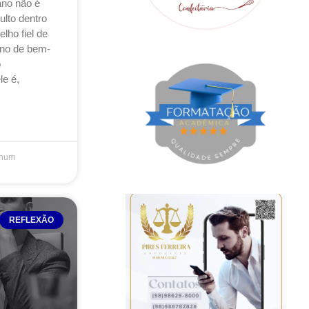
no não é
ulto dentro
ho fiel de
rno de bem-
o
le é,
hum
REFLEXÃO