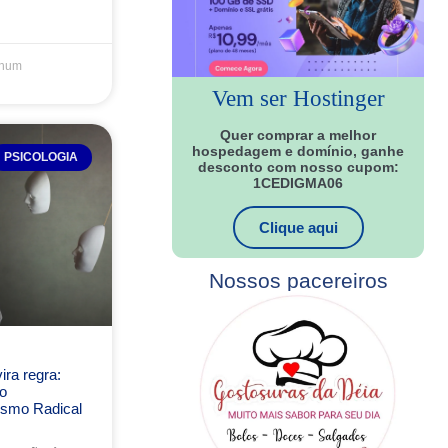
hum
Vem ser Hostinger
Quer comprar a melhor
hospedagem e domínio, ganhe
PSICOLOGIA
desconto com nosso cupom:
1CEDIGMA06
Clique aqui
Nossos pacereiros
ra regra:
o
ismo Radical