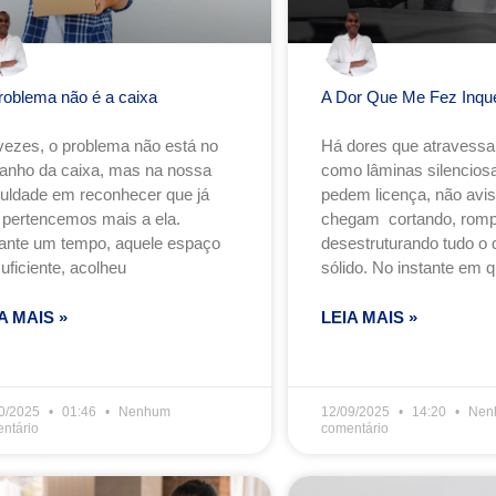
roblema não é a caixa
A Dor Que Me Fez Inqu
vezes, o problema não está no
Há dores que atravess
anho da caixa, mas na nossa
como lâminas silenciosa
iculdade em reconhecer que já
pedem licença, não avi
 pertencemos mais a ela.
chegam cortando, romp
ante um tempo, aquele espaço
desestruturando tudo o 
suficiente, acolheu
sólido. No instante em q
A MAIS »
LEIA MAIS »
0/2025
01:46
Nenhum
12/09/2025
14:20
Nen
ntário
comentário