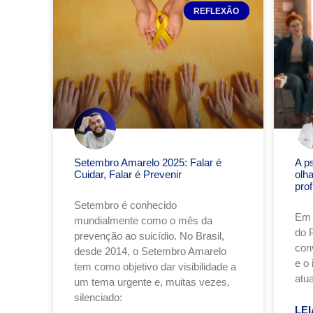
REFLEXÃO
Setembro Amarelo 2025: Falar é
A p
Cuidar, Falar é Prevenir
olh
pro
Setembro é conhecido
Em 
mundialmente como o mês da
do 
prevenção ao suicídio. No Brasil,
conv
desde 2014, o Setembro Amarelo
e o
tem como objetivo dar visibilidade a
atu
um tema urgente e, muitas vezes,
silenciado:
LEI