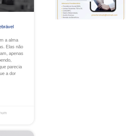
ebrável
am a alma
s. Elas não
sam, apenas
endo,
que parecia
ue a dor
hum