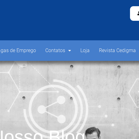
gas de Emprego
Contatos
Loja
Revista Cedigma
osso Blog