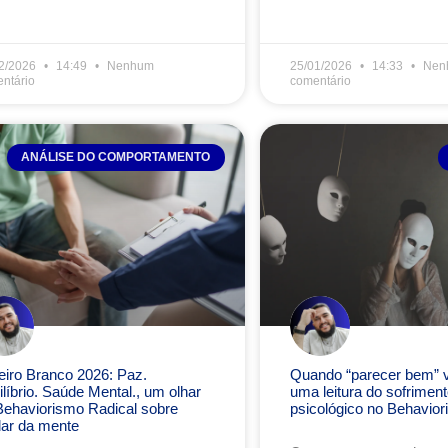
2/2026
14:49
Nenhum
25/01/2026
14:33
Nen
ntário
comentário
ANÁLISE DO COMPORTAMENTO
eiro Branco 2026: Paz.
Quando “parecer bem” vi
líbrio. Saúde Mental., um olhar
uma leitura do sofriment
Behaviorismo Radical sobre
psicológico no Behavior
dar da mente