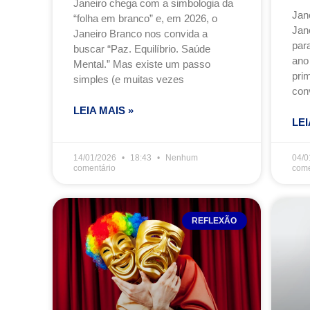
Janeiro chega com a simbologia da
Jan
“folha em branco” e, em 2026, o
Jan
Janeiro Branco nos convida a
para
buscar “Paz. Equilíbrio. Saúde
ano
Mental.” Mas existe um passo
prim
simples (e muitas vezes
con
LEIA MAIS »
LEI
14/01/2026
18:43
Nenhum
04/0
comentário
come
REFLEXÃO