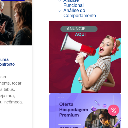
Análise
Funcional
Análise do
Comportamento
 uma
onfronto
ssa
ente, tocar
s tabus.
ja rara,
ou incômoda.