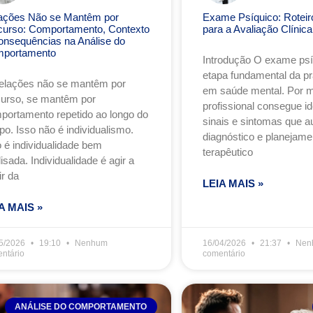
ações Não se Mantêm por
Exame Psíquico: Roteiro
curso: Comportamento, Contexto
para a Avaliação Clínica
onsequências na Análise do
portamento
Introdução O exame ps
etapa fundamental da prá
relações não se mantêm por
em saúde mental. Por me
curso, se mantêm por
profissional consegue ide
portamento repetido ao longo do
sinais e sintomas que a
po. Isso não é individualismo.
diagnóstico e planejame
o é individualidade bem
terapêutico
isada. Individualidade é agir a
ir da
LEIA MAIS »
A MAIS »
5/2026
19:10
Nenhum
16/04/2026
21:37
Nen
ntário
comentário
ANÁLISE DO COMPORTAMENTO