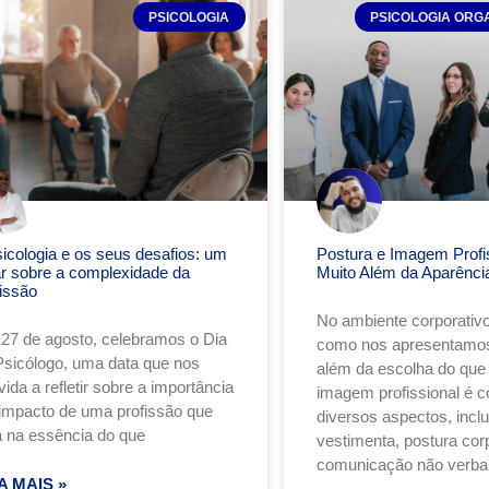
PSICOLOGIA
PSICOLOGIA ORG
sicologia e os seus desafios: um
Postura e Imagem Profis
ar sobre a complexidade da
Muito Além da Aparênci
fissão
No ambiente corporativo
27 de agosto, celebramos o Dia
como nos apresentamos
Psicólogo, uma data que nos
além da escolha do que v
ida a refletir sobre a importância
imagem profissional é 
 impacto de uma profissão que
diversos aspectos, incl
a na essência do que
vestimenta, postura corp
comunicação não verba
A MAIS »