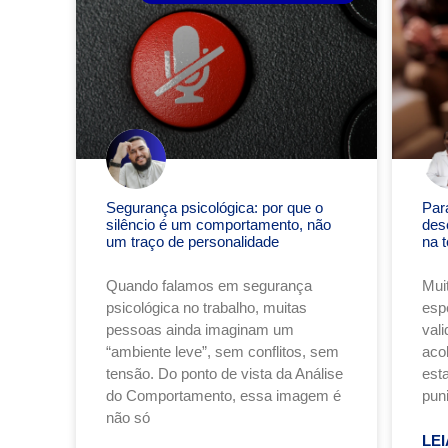
Segurança psicológica: por que o
Par
silêncio é um comportamento, não
des
um traço de personalidade
na t
Quando falamos em segurança
Mui
psicológica no trabalho, muitas
esp
pessoas ainda imaginam um
val
“ambiente leve”, sem conflitos, sem
acol
tensão. Do ponto de vista da Análise
est
do Comportamento, essa imagem é
puni
não só
LEI