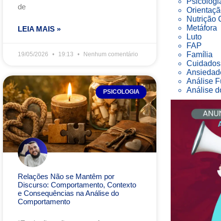
Psicologi
de
Orientaçã
Nutrição
Metáfora
LEIA MAIS »
Luto
FAP
Família
19/05/2026
19:13
Nenhum comentário
Cuidados 
Ansiedad
Análise F
Análise 
PSICOLOGIA
Relações Não se Mantêm por
Discurso: Comportamento, Contexto
e Consequências na Análise do
Comportamento