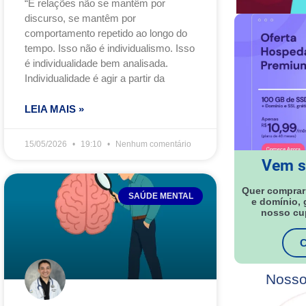
“E relações não se mantêm por
discurso, se mantêm por
comportamento repetido ao longo do
tempo. Isso não é individualismo. Isso
é individualidade bem analisada.
Individualidade é agir a partir da
LEIA MAIS »
15/05/2026
19:10
Nenhum comentário
Vem s
Quer comprar
SAÚDE MENTAL
e domínio,
nosso c
C
Nosso