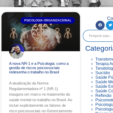
Co
PSICOLOGIA ORGANIZACIONAL
Categori
Transtorn
A nova NR-1 e a Psicologia: como a
Terapia A
gestão de riscos psicossociais
Tanatolog
redesenha o trabalho no Brasil
Suicídio
Saúde Pú
Saúde Me
A atualização da Norma
Saúde Em
Regulamentadora nº 1 (NR-1)
Saúde Co
inaugura um marco no tratamento da
Reflexão
saúde mental no trabalho no Brasil. Ao
Psicomotr
Psicologi
incluir explicitamente os fatores de
Psicologi
risco psicossociais no Gerenciamento