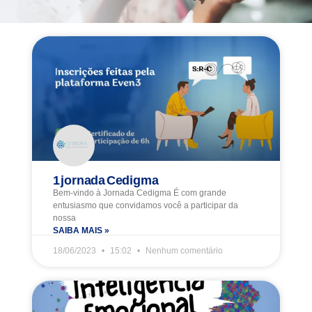
1 jornada Cedigma
Bem-vindo à Jornada Cedigma É com grande
entusiasmo que convidamos você a participar da
nossa
SAIBA MAIS »
18/06/2023
15:02
Nenhum comentário