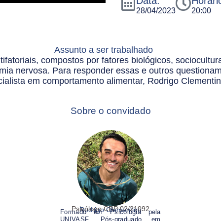
Data:
Horári
28/04/2023
20:00
Assunto a ser trabalhado
ifatoriais, compostos por fatores biológicos, sociocultur
ulimia nervosa. Para responder essas e outros question
ialista em comportamento alimentar, Rodrigo Clementin
Sobre o convidado
Psicólogo CRP 02/21092
Rodrigo Clementino
Formado em Psicologia pela
UNIVASF, Pós-graduado em