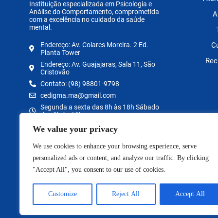
Instituição especializada em Psicologia e
Análise do Comportamento, comprometida
A
com a excelência no cuidado da saúde
mental.
C
Endereço: Av. Colares Moreira. 2 Ed.
Planta Tower
Rec
Endereço: Av. Guajajaras, Sala 11, São
Cristovão
Contato: (98) 98801-9798
cedigma.ma@gmail.com
Segunda a sexta das 8h às 18h Sábado
das 8h às 12h
We value your privacy
We use cookies to enhance your browsing experience, serve
personalized ads or content, and analyze our traffic. By clicking
"Accept All", you consent to our use of cookies.
Customize
Reject All
Accept All
Copyright © 2026 Ced