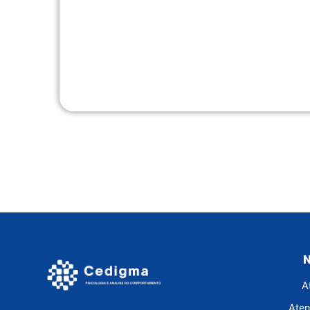
N
A
Aten