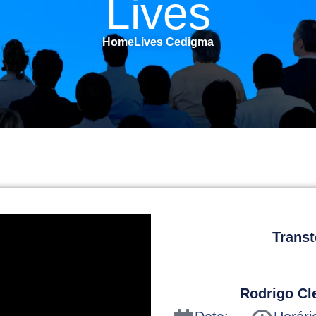
Lives
Home
Lives Cedigma
Transt
Rodrigo Cl